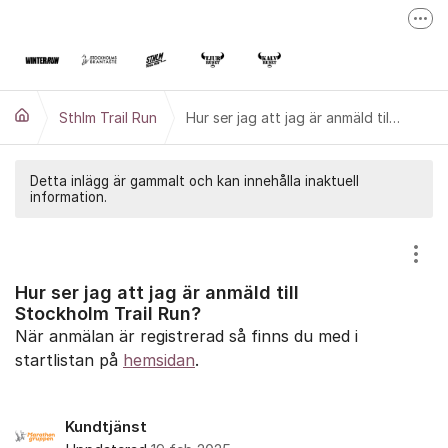
Hoppa till innehåll
Fler
Stockholm 360 Challenge
Convinistafetten
Sthlm Trail Run
Hur ser jag att jag är anmäld till Stockholm Trail Run?
Tjurruset
Detta inlägg är gammalt och kan innehålla inaktuell
information.
Visa
Hur ser jag att jag är anmäld till
Stockholm Trail Run?
När anmälan är registrerad så finns du med i
startlistan på
hemsidan
.
Kundtjänst