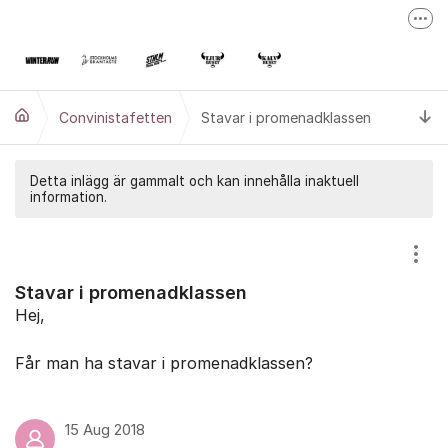
Hoppa till innehåll
Fler
Stockholm 360 Challenge
Convinistafetten
Ti
Convinistafetten
Stavar i promenadklassen
Tjurruset
Detta inlägg är gammalt och kan innehålla inaktuell
information.
Visa
Stavar i promenadklassen
Hej,
Får man ha stavar i promenadklassen?
15 Aug 2018