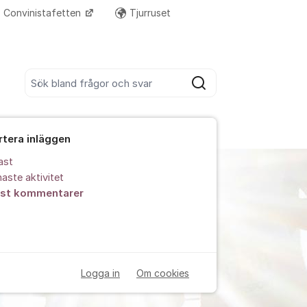
Convinistafetten
Tjurruset
Fler supportlänkar
Sök bland alla inlägg
Sök
rtera inläggen
ast
aste aktivitet
est kommentarer
Logga in
Om cookies